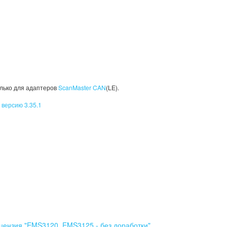
олько для адаптеров
ScanMaster CAN
(LE).
е
версию 3.35.1
цензия "EMS3120, EMS3125 - без доработки"