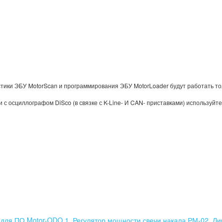
стики ЭБУ MotorScan и программирования ЭБУ MotorLoader будут работать т
с осциллографом DiSco (в связке с K-Line- И CAN- приставками) используйт
 для ПО Motor-ODO 1
,
Регулятор мощности свечи накала РМ-02
,
Ли