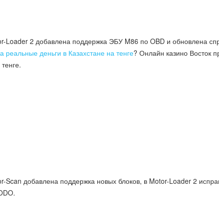
tor-Loader 2 добавлена поддержка ЭБУ M86 по OBD и обновлена сп
а реальные деньги в Казахстане на тенге
? Онлайн казино Восток п
тенге.
 reparație auto care nu poate fi amânată,
inanciar de încredere. Alegând
Împrumuturi
 va fi analizată cu prioritate, oferindu-ți
rierele birocratice pentru ca tu să te poți
ormularelor complicate. Flexibilitatea și
u alegerea numărul unu pentru mii de români care
or-Scan добавлена поддержка новых блоков, в Motor-Loader 2 испр
ODO.