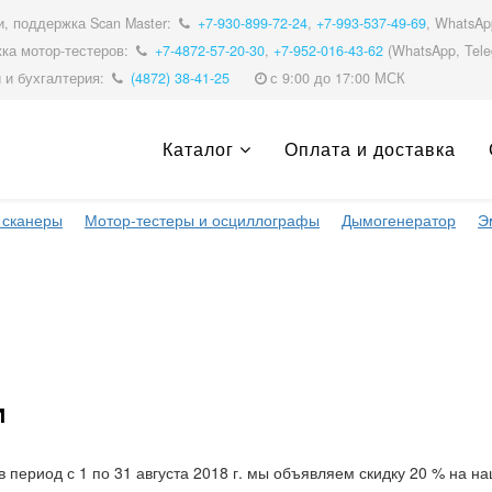
, поддержка Scan Master:
+7-930-899-72-24
,
+7-993-537-49-69
, WhatsA
ка мотор-тестеров:
+7-4872-57-20-30
,
+7-952-016-43-62
(WhatsApp, Tele
 и бухгалтерия:
(4872) 38-41-25
с 9:00 до 17:00 МСК
Каталог
Оплата и доставка
 сканеры
Мотор-тестеры и осциллографы
Дымогенератор
Э
и
 период с 1 по 31 августа 2018 г. мы объявляем скидку 20 % на 