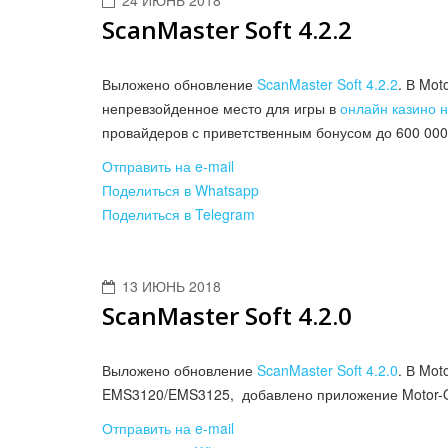
24 ИЮНЬ 2018
ScanMaster Soft 4.2.2
Выложено обновление
ScanMaster Soft 4.2.2
. В Mo
непревзойденное место для игры в
онлайн казино н
провайдеров с приветственным бонусом до 600 000 
Situațiile de criză, cum ar fi o urgență medicală sau o
Отправить на e-mail
necesită un răspuns prompt din partea unui partener f
Поделиться в Whatsapp
urgente
Поделиться в Telegram
prin platforma noastră, ai garanția că cererea ta
lichiditatea necesară în doar câteva ore. Am eliminat ba
concentra pe rezolvarea problemei, nu pe completarea f
rapiditatea transferului bancar fac din serviciul nostr
13 ИЮНЬ 2018
ScanMaster Soft 4.2.0
au nevoie de un sprijin financiar sigur.
Выложено обновление
ScanMaster Soft 4.2.0
. В Mot
EMS3120/EMS3125, добавлено приложение Motor-
Отправить на e-mail