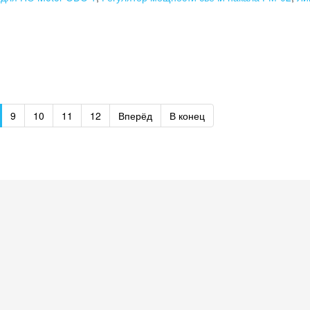
9
10
11
12
Вперёд
В конец