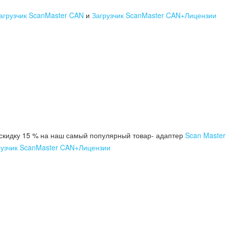
агрузчик ScanMaster CAN
и
Загрузчик ScanMaster CAN+Лицензии
 скидку 15 % на наш самый популярный товар- адаптер
Scan Maste
рузчик ScanMaster CAN+Лицензии